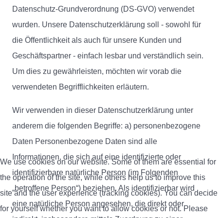
Datenschutz-Grundverordnung (DS-GVO) verwendet
wurden. Unsere Datenschutzerklärung soll - sowohl für
die Öffentlichkeit als auch für unsere Kunden und
Geschäftspartner - einfach lesbar und verständlich sein.
Um dies zu gewährleisten, möchten wir vorab die
verwendeten Begrifflichkeiten erläutern.
Wir verwenden in dieser Datenschutzerklärung unter
anderem die folgenden Begriffe: a) personenbezogene
Daten Personenbezogene Daten sind alle
Informationen, die sich auf eine identifizierte oder
We use cookies on our website. Some of them are essential for
identifizierbare natürliche Person (im Folgenden
the operation of the site, while others help us to improve this
„betroffene Person“) beziehen. Als identifizierbar wird
site and the user experience (tracking cookies). You can decide
eine natürliche Person angesehen, die direkt oder
for yourself whether you want to allow cookies or not. Please