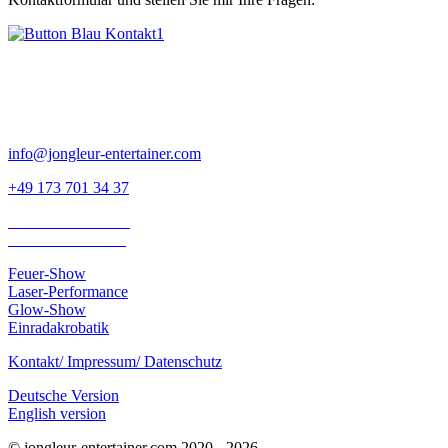
Nils Müller
Artist & Entertainer
info@jongleur-entertainer.com
+49 173 701 34 37
Schulhausstraße 33
79199 Kirchzarten
Feuer-Show
Laser-Performance
Glow-Show
Einradakrobatik
Kontakt/ Impressum/ Datenschutz
Deutsche Version
English version
© jongleur-entertainer.com 2020 - 2026