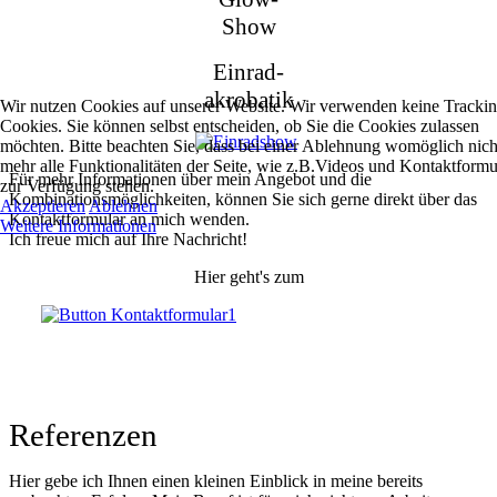
Show
Einrad-
akrobatik
Wir nutzen Cookies auf unserer Website. Wir verwenden keine Tracki
Cookies. Sie können selbst entscheiden, ob Sie die Cookies zulassen
möchten. Bitte beachten Sie, dass bei einer Ablehnung womöglich nich
mehr alle Funktionalitäten der Seite, wie z.B.Videos und Kontaktformu
Für mehr Informationen über mein Angebot und die
zur Verfügung stehen.
Kombinationsmöglichkeiten, können Sie sich gerne direkt über das
Akzeptieren
Ablehnen
Kontaktformular an mich wenden.
Weitere Informationen
Ich freue mich auf Ihre Nachricht!
Hier geht's zum
Referenzen
Hier gebe ich Ihnen einen kleinen Einblick in meine bereits