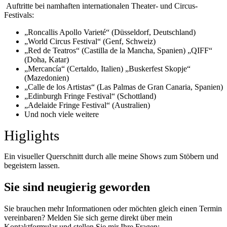
Auftritte bei namhaften internationalen Theater- und Circus-
Festivals:
„Roncallis Apollo Varieté“ (Düsseldorf, Deutschland)
„World Circus Festival“ (Genf, Schweiz)
„Red de Teatros“ (Castilla de la Mancha, Spanien) „QIFF“
(Doha, Katar)
„Mercancía“ (Certaldo, Italien) „Buskerfest Skopje“
(Mazedonien)
„Calle de los Artistas“ (Las Palmas de Gran Canaria, Spanien)
„Edinburgh Fringe Festival“ (Schottland)
„Adelaide Fringe Festival“ (Australien)
Und noch viele weitere
Higlights
Ein visueller Querschnitt durch alle meine Shows zum Stöbern und
begeistern lassen.
Sie sind neugierig geworden
Sie brauchen mehr Informationen oder möchten gleich einen Termin
vereinbaren? Melden Sie sich gerne direkt über mein
Kontaktformular und stellen Sie mir Ihre Fragen: