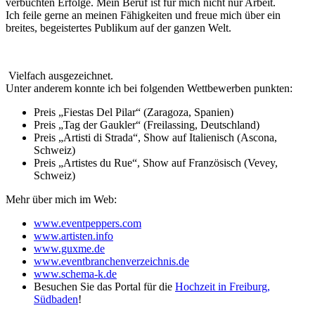
verbuchten Erfolge. Mein Beruf ist für mich nicht nur Arbeit.
Ich feile gerne an meinen Fähigkeiten und freue mich über ein
breites, begeistertes Publikum auf der ganzen Welt.
Vielfach ausgezeichnet.
Unter anderem konnte ich bei folgenden Wettbewerben punkten:
Preis „Fiestas Del Pilar“ (Zaragoza, Spanien)
Preis „Tag der Gaukler“ (Freilassing, Deutschland)
Preis „Artisti di Strada“, Show auf Italienisch (Ascona,
Schweiz)
Preis „Artistes du Rue“, Show auf Französisch (Vevey,
Schweiz)
Mehr über mich im Web:
www.eventpeppers.com
www.artisten.info
www.guxme.de
www.eventbranchenverzeichnis.de
www.schema-k.de
Besuchen Sie das Portal für die
Hochzeit in Freiburg,
Südbaden
!