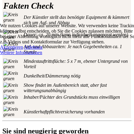
Fakten Check
Der Künstler stellt das benötigte Equipment & kümmert
sich um Auf- und Abbau
Wir nutzen Cookies auf unserer Website. Wir verwenden keine Trackin
können selbst entscheiden, ob Sie die Cookies zulassen möchten. Bitte 
Dauer: ca. 20 min (kann individuell angepasst werden)
bei einer Ablehnung womöglich nicht mehr alle Funktionalitäten der Se
z.B.Videos und Kontaktformular zur Verfügung stehen.
Auf- und Abbauzeiten: Je nach Gegebenheiten ca. 1
Akzeptieren
Ablehnen
Stunde
Weitere Informationen
Mindestauftrittsfläche: 5 x 7 m, ebener Untergrund von
Vorteil
Dunkelheit/Dämmerung nötig
Show findet im Außenbereich statt, aber fast
witterungsunabhängig
Inhaber/Pächter des Grundstücks muss einwilligen
Künstlerhaftpflichtversicherung vorhanden
Sie sind neugierig geworden